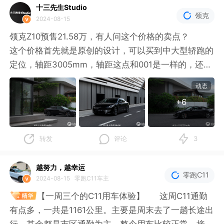
空间得到释放；
十三先生Studio
领克
2024-08-15
- 后排座椅基本无起伏，跟发挥会上看到的一样，乘坐
领克Z10预售21.58万，有人问这个价格的卖点？
空间肉眼可见；
这个价格首先就是原创的设计，可以买到中大型轿跑的
定位，轴距3005mm，轴距这点和001是一样的，还有
- 门板用了金属、皮质、硬塑料？错色拼接，缝线对应
好的底盘调较，高配有双腔空悬+CDC，较好的内饰用
动态
车身颜色，质感不错。
料和设计。
+6
动力有400V和800V两个版本，400V均为后驱，800V
有后驱和四驱，71和95度电池两种版本，续航602/76
6/806/702四种。
转发
评论
3
不用和极氪001比，两个车身形态不一样，一个轿车一
个猎装车，极氪001的策略就是定位更高，给的配置和
越努力，越幸运
零跑C11
用料也更好，比如全系800V。
2024-08-15
零跑C11车主
【一周三个的C11用车体验】 这周C11通勤
有点多，一共是1161公里。主要是周末去了一趟长途出
行，其余都是市区通勤为主。整个用车比较正常，接下