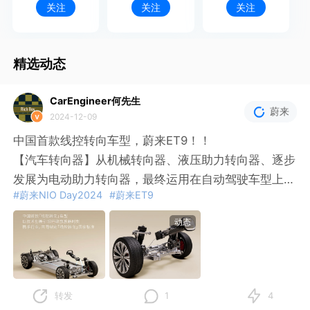
关注
关注
关注
精选动态
CarEngineer何先生
蔚来
2024-12-09
中国首款线控转向车型，蔚来ET9！！
【汽车转向器】从机械转向器、液压助力转向器、逐步
发展为电动助力转向器，最终运用在自动驾驶车型上。
#蔚来NIO Day2024
#蔚来ET9
▶现状
动态
2013年英菲尼迪在Q50L车型上首次搭载线控转向技
术，但仍然保留了机械转向结构，且上市
不到两年就因线控转向系统存在安全问题而进行大规模
召回，后续车型也取消了该技术。
转发
1
4