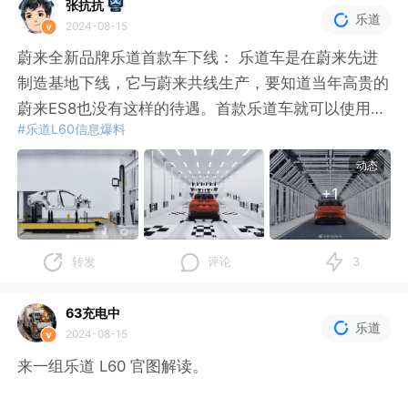
张抗抗
乐道
2024-08-15
第二波是明星。
蔚来全新品牌乐道首款车下线： 乐道车是在蔚来先进
制造基地下线，它与蔚来共线生产，要知道当年高贵的
强调高端、保护隐私。先是黄晓明、高叶在发布会上发
蔚来ES8也没有这样的待遇。首款乐道车就可以使用上
言称赞，然后现在签了杨幂当品牌挚友，国民度、流量
#乐道L60信息爆料
千个换电站，这是生而成熟；上来就在最先进的制造基
度都有了。
地生产，这也可以说是生而成熟。
动态
+1
另外，享界S9是华为和北汽携手打造的，北汽表现除
7月的新能源车渗透率达到50%以上，这意味着越来越
了ALL IN 的态度，产能方面全面支持，之前智界S7出
多的主流消费者开始选购新能源车，但猛然间失去发动
现的产能交付问题从源头控制了。
机这需要心理建设，而乐道生下来就有的换电可以消除
转发
评论
3
他们的焦虑。
更有意思的是价格，公务用车标准部长级是45万元以
63充电中
下，享界S9 Ultra 就卡线定在44.98万元。
乐道
2024-08-15
主打高端的蔚来在产品设计上坚持自己的想法，而乐道
L60主打一个“听劝”：五座皆舒适的座椅、号称不输于
来一组乐道 L60 官图解读。
高端纯电难卖是事实，华为算是在努力开新路。
任何一个50万以下车型的影音体验、推出单电机版