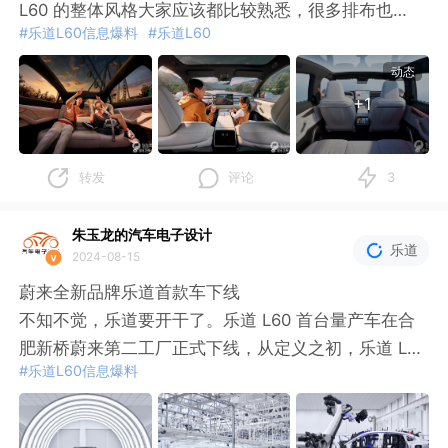
本、走纯视觉智驾路线等等。市场要什么，乐道就做什
L60 的整体风格大家应该都比较熟悉，很多排布也
前几天车fans创始人孙少军给出的
#乐道L60信息爆料
#乐道L60
么，可以预见乐道
和 Model Y 趋同，比如：
动态
- 两个小圆点的方向盘按键设计；
+1
- 无仪表 + 大横屏的中控设计；
- 位置、布局差不多的手机无线充电位置；
- 一条贯穿中控台的木纹饰板；
转发
评论
3
- 隐藏式空调出风口设计；
- 相同门拉手 + 开门按键。
朱玉龙的汽车电子设计
乐道
2024-08-15
这里面很多也是现在内饰发展的一个共同方向。
蔚来全新品牌乐道首款车下线
不知不觉，乐道要开干了。乐道 L60 首台量产车在合
不过相比 Model Y，L60 的内饰明显加了很多点缀，
肥新桥蔚来第二工厂正式下线，从定义之初，乐道 L6
#乐道L60信息爆料
比如：
0 和蔚来原有的品牌做了一些差异化的定义。为家庭打
造理想移动出行空间，与蔚来共享技术、使用领先的制
- 多处金属包边；
造工艺和质量标准，量产前远远超出行业标准的实测里