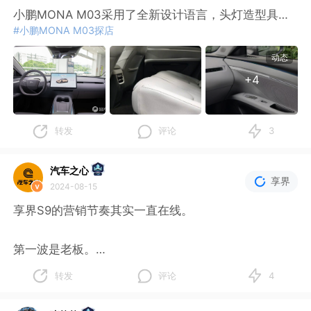
小鹏MONA M03采用了全新设计语言，头灯造型具有
当然，零跑目前还没有实现盈利，但销量、毛利率都在
#小鹏MONA M03探店
较高辨识度，前风挡内提供双目摄像头，前包围配有A
提升，现金储备也比较充裕，用一个词来形容，我觉得
GS主动式进气格栅。
动态
是：渐入佳境！
1、车机方面，搭载高通骁龙8155座舱芯片，标配容量
+4
为16GB的车机系统内存。车机主界面为车辆3D模型，
零跑汽车能有这样的成绩，主要是因为产品力的提升，
并支持3D控车，屏幕左上区域可显示行车信息，3D模
背后是LEA
型上方可快速输入导航目的地进行导航查询。底部Doc
转发
评论
3
k栏分为四个区域，分别对应车控快捷区域、舒适控制
区域、媒体控制区域、常用应用区域。
汽车之心
享界
2024-08-15
2、在音乐系统方面，配备18个PSS定制扬声器，可实
现7.1.4全景声场布置打造的声学体验。另外它还配备1.
享界S9的营销节奏其实一直在线。
35m环抱式256色氛围灯
第一波是老板。
转发
评论
4
强调商务出行，空间大气、舒适。于是余承东找来目标
受众，周鸿祎、王高飞都亲自体验，并激情下单。