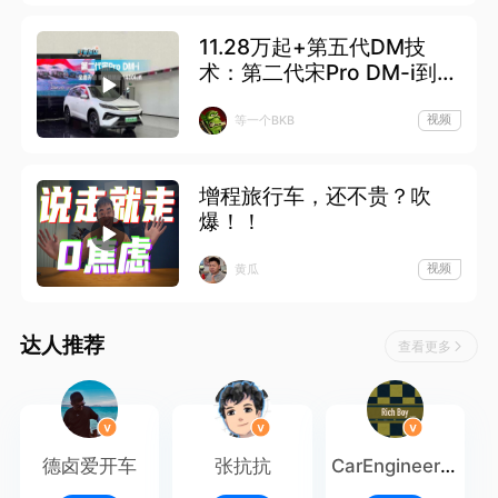
11.28万起+第五代DM技
术：第二代宋Pro DM-i到店
体验
视频
等一个BKB
增程旅行车，还不贵？吹
爆！！
视频
黄瓜
达人推荐
查看更多
德卤爱开车
张抗抗
CarEngineer何
先生