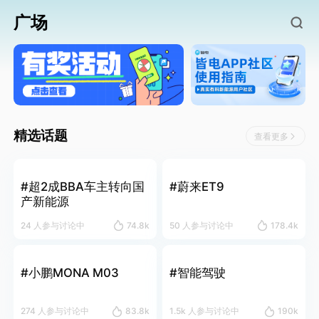
广场
精选话题
查看更多
#超2成BBA车主转向国
#蔚来ET9
产新能源
24 人参与讨论中
74.8k
50 人参与讨论中
178.4k
#小鹏MONA M03
#智能驾驶
274 人参与讨论中
83.8k
1.5k 人参与讨论中
190k