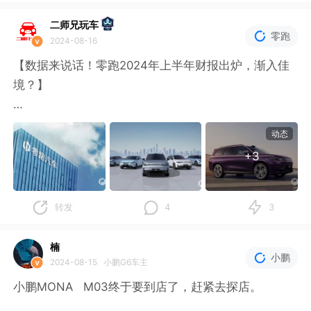
捷太格特曾在丰田bZ4X和雷克萨斯RZ两款车型尝试线
二师兄玩车
零跑
2024-08-16
控转向系统的上车测试，不过最终都没有实现真正量产
交付。
【数据来说话！零跑2024年上半年财报出炉，渐入佳
境？】
从全世界范围看，目前搭载真正意义上线控转向系统的
量产车仅有特斯拉Cybertruck和蔚来
国内这些造车新势力之中，理想、问界已经盈利了，下
动态
ET9两款。
一个会是谁？
+3
▶特点
8月15日，零跑汽车发布2024年上半年财报，有这么一
线控转向系统取消了方向盘与转向轮之间的【机械连
组数据，引起了我的关注：营收88.5亿元，同比增长5
转发
4
3
接】，并以
2.2%；交付量86696台，同比增长94.8%；二季度毛
利率提升至2.8%，在手资金高达164.9亿元。
楠
小鹏
2024-08-15
小鹏G6车主
产品层面，6月份销量首次突破2万台，C16上市后热度
小鹏MONA M03终于要到店了，赶紧去探店。
一直较高，首月大定突破一万台。