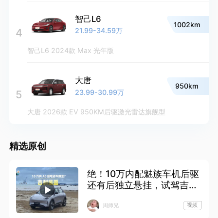
智己L6
1002km
21.99-34.59万
4
智己L6 2024款 Max 光年版
大唐
950km
23.99-30.99万
5
大唐 2026款 EV 950KM后驱激光雷达旗舰型
精选原创
绝！10万内配魅族车机后驱
还有后独立悬挂，试驾吉利
星愿
视频
周师兄