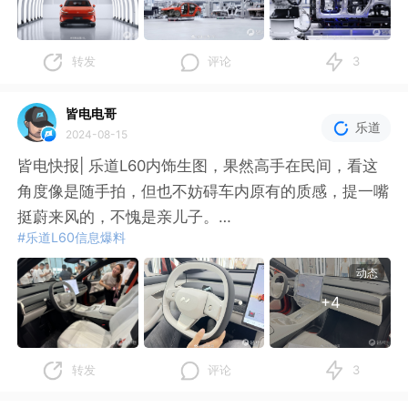
- 座椅、门板采用了皮质 + 麂皮的拼接；
程，这一切都印证着其生而成熟的超高品质。当然一些
- 反射式且面积更大的氛围灯；
科技配置也有自己的定义和想法，座舱被命名为“城市
- 金属的音响罩。
绿洲 AI 智舱”，寓意是喧嚣城市中的一片宁静港湾。
转发
评论
3
还有一点很重要的是，L60 在加了很多点缀的
在空间方面，乐道 L60 展现出了无与伦比的优势。295
皆电电哥
乐道
2024-08-15
0mm 的轴距，让内部空间利用率达到全新高度，超越
中大型 SUV 的充裕空间，前排贵妃躺与后排葛优躺得
皆电快报| 乐道L60内饰生图，果然高手在民间，看这
以同时实现。细
角度像是随手拍，但也不妨碍车内原有的质感，提一嘴
挺蔚来风的，不愧是亲儿子。
#乐道L60信息爆料
凭借原生图简单划一下重点：
动态
+4
- 量产依旧无仪表盘，估计用HUD和中控显示行驶信息
了；
转发
评论
3
- 扶手箱似乎取消了，但中控台下方储物区域非常大，