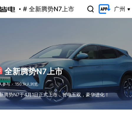
# 全新腾势N7上市
广州
全新腾势N7上市
1人参与
·
150.1k人浏览
新腾势N7于4月1日正式上市，智电五双，豪华进化！